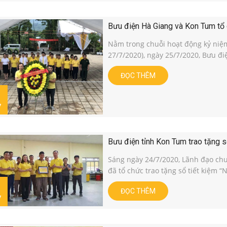
Bưu điện Hà Giang và Kon Tum tổ c
Nằm trong chuỗi hoạt động kỷ niệm
27/7/2020), ngày 25/7/2020, Bưu đi
ĐỌC THÊM
7
Bưu điện tỉnh Kon Tum trao tặng sổ
Sáng ngày 24/7/2020, Lãnh đạo ch
đã tổ chức trao tặng sổ tiết kiệm “N
ĐỌC THÊM
7