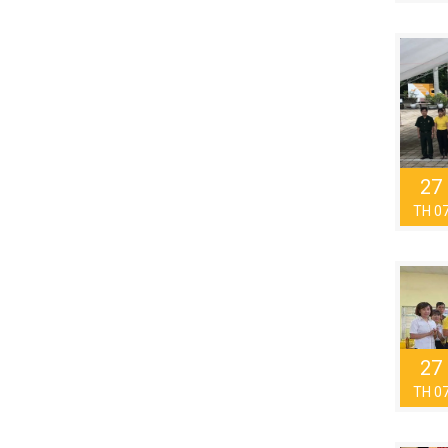
27
TH 0
27
TH 0