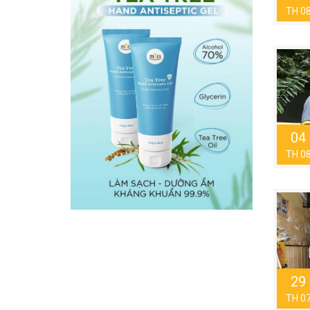
TH 0
04
TH 0
29
TH 0