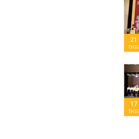
21
TH 0
17
TH 0