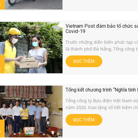
8
Vietnam Post đảm bảo tổ chức sản
Covid-19
Trước những diễn biến phức tạp của
là thành phố Đà Nẵng, Tổng công ty
ĐỌC THÊM
8
Tổng kết chương trình “Nghĩa tìn
Tổng công ty Bưu điện Việt Nam vừ
năm 2020, trao tặng sổ tiết kiệm ch
ĐỌC THÊM
7