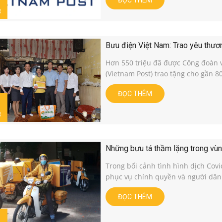
ĐỌC THÊM
8
Bưu điện Việt Nam: Trao yêu thươ
Hơn 550 triệu đã được Công đoàn 
(Vietnam Post) trao tặng cho gần 8
ĐỌC THÊM
8
Những bưu tá thầm lặng trong vùn
Trong bối cảnh tình hình dịch Cov
phục vụ chính quyền và người dân t
ĐỌC THÊM