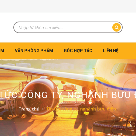
ẨM
VĂN PHÒNG PHẨM
GÓC HỢP TÁC
LIÊN HỆ
 TỨC CÔNG TY, NGHÀNH BƯU 
Trang chủ
Tin tức công ty, nghành bưu điện