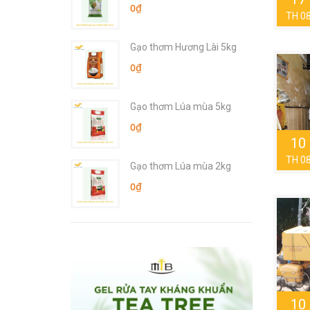
0₫
TH 0
Gạo thơm Hương Lài 5kg
0₫
Gạo thơm Lúa mùa 5kg
0₫
10
TH 0
Gạo thơm Lúa mùa 2kg
0₫
10