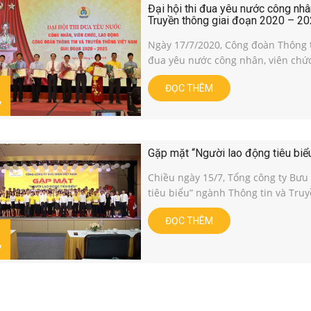
Đại hội thi đua yêu nước công nhâ
Truyền thông giai đoạn 2020 – 2
Ngày 17/7/2020, Công đoàn Thông t
đua yêu nước công nhân, viên chức
ĐỌC THÊM
7
Gặp mặt “Người lao động tiêu biể
Chiều ngày 15/7, Tổng công ty Bưu
tiêu biểu” ngành Thông tin và Tru
ĐỌC THÊM
7