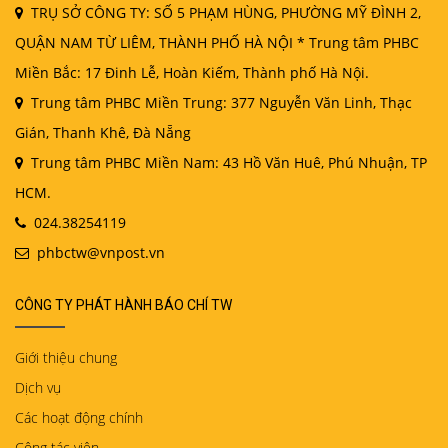
TRỤ SỞ CÔNG TY: SỐ 5 PHẠM HÙNG, PHƯỜNG MỸ ĐÌNH 2,
QUẬN NAM TỪ LIÊM, THÀNH PHỐ HÀ NỘI * Trung tâm PHBC
Miền Bắc: 17 Đinh Lễ, Hoàn Kiếm, Thành phố Hà Nội.
Trung tâm PHBC Miền Trung: 377 Nguyễn Văn Linh, Thạc
Gián, Thanh Khê, Đà Nẵng
Trung tâm PHBC Miền Nam: 43 Hồ Văn Huê, Phú Nhuận, TP
HCM.
024.38254119
phbctw@vnpost.vn
CÔNG TY PHÁT HÀNH BÁO CHÍ TW
Giới thiệu chung
Dịch vụ
Các hoạt động chính
Cộng tác viên