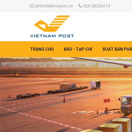
phbctw@vnpost.vn
024.38254119
TRANG CHỦ
BÁO - TẠP CHÍ
XUẤT BẢN PH