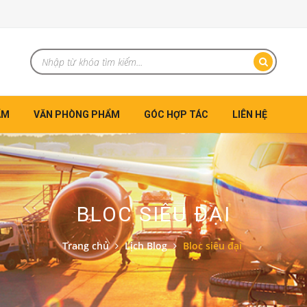
ẨM
VĂN PHÒNG PHẨM
GÓC HỢP TÁC
LIÊN HỆ
BLOC SIÊU ĐẠI
Trang chủ
Lịch Blog
Bloc siêu đại