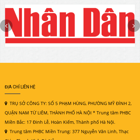
ĐỊA CHỈ LIÊN HỆ
TRỤ SỞ CÔNG TY: SỐ 5 PHẠM HÙNG, PHƯỜNG MỸ ĐÌNH 2,
QUẬN NAM TỪ LIÊM, THÀNH PHỐ HÀ NỘI * Trung tâm PHBC
Miền Bắc: 17 Đinh Lễ, Hoàn Kiếm, Thành phố Hà Nội.
Trung tâm PHBC Miền Trung: 377 Nguyễn Văn Linh, Thạc