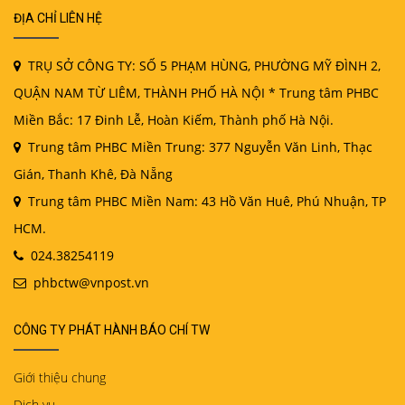
ĐỊA CHỈ LIÊN HỆ
TRỤ SỞ CÔNG TY: SỐ 5 PHẠM HÙNG, PHƯỜNG MỸ ĐÌNH 2,
QUẬN NAM TỪ LIÊM, THÀNH PHỐ HÀ NỘI * Trung tâm PHBC
Miền Bắc: 17 Đinh Lễ, Hoàn Kiếm, Thành phố Hà Nội.
Trung tâm PHBC Miền Trung: 377 Nguyễn Văn Linh, Thạc
Gián, Thanh Khê, Đà Nẵng
Trung tâm PHBC Miền Nam: 43 Hồ Văn Huê, Phú Nhuận, TP
HCM.
024.38254119
phbctw@vnpost.vn
CÔNG TY PHÁT HÀNH BÁO CHÍ TW
Giới thiệu chung
Dịch vụ