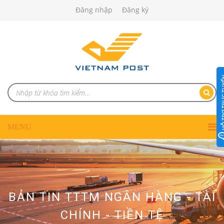
Đăng nhập
Đăng ký
BẢN TIN TTTM NGÂN HÀNG - TÀI
CHÍNH - TIỀN TỆ