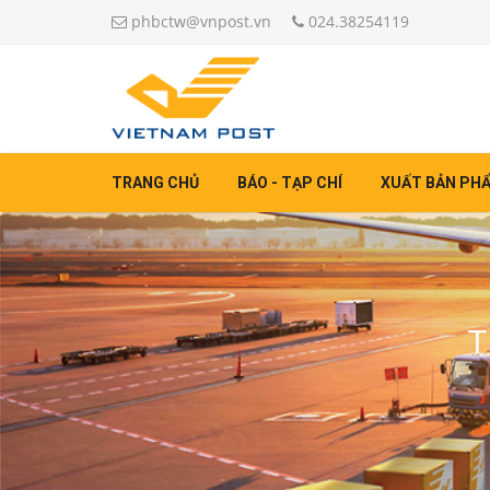
phbctw@vnpost.vn
024.38254119
TRANG CHỦ
BÁO - TẠP CHÍ
XUẤT BẢN PH
T