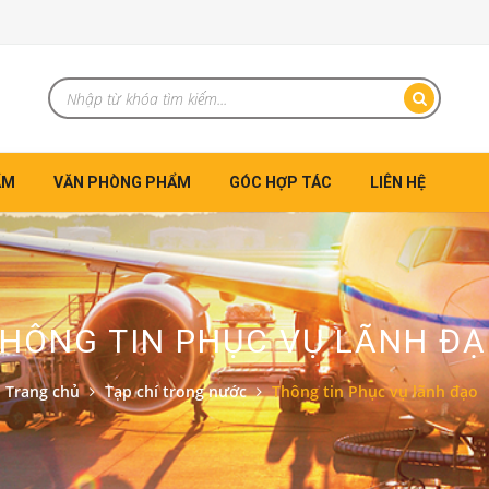
ẨM
VĂN PHÒNG PHẨM
GÓC HỢP TÁC
LIÊN HỆ
HÔNG TIN PHỤC VỤ LÃNH Đ
Trang chủ
Tạp chí trong nước
Thông tin Phục vụ lãnh đạo