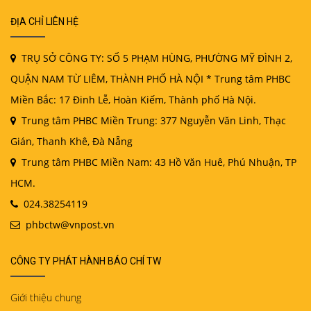
ĐỊA CHỈ LIÊN HỆ
TRỤ SỞ CÔNG TY: SỐ 5 PHẠM HÙNG, PHƯỜNG MỸ ĐÌNH 2,
QUẬN NAM TỪ LIÊM, THÀNH PHỐ HÀ NỘI * Trung tâm PHBC
Miền Bắc: 17 Đinh Lễ, Hoàn Kiếm, Thành phố Hà Nội.
Trung tâm PHBC Miền Trung: 377 Nguyễn Văn Linh, Thạc
Gián, Thanh Khê, Đà Nẵng
Trung tâm PHBC Miền Nam: 43 Hồ Văn Huê, Phú Nhuận, TP
HCM.
024.38254119
phbctw@vnpost.vn
CÔNG TY PHÁT HÀNH BÁO CHÍ TW
Giới thiệu chung