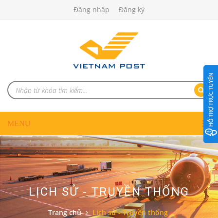
Đăng nhập
Đăng ký
LỊCH SỬ - TRUYỀN THỐNG
Trang chủ
Lịch sử - Truyền thống