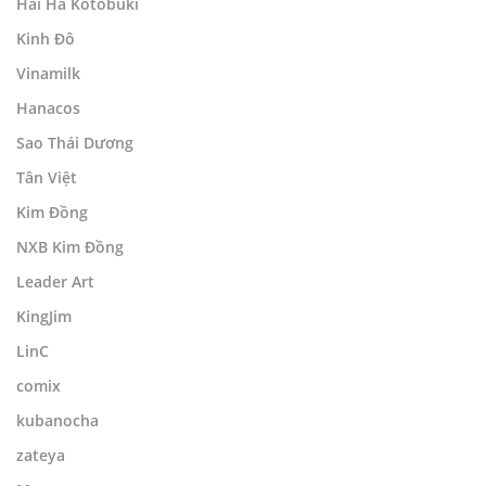
Hải Hà Kotobuki
Kinh Đô
Vinamilk
Hanacos
Sao Thái Dương
Tân Việt
Kim Đồng
NXB Kim Đồng
Leader Art
KingJim
LinC
comix
kubanocha
zateya