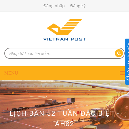
Đăng nhập
Đăng ký
LỊCH BÀN 52 TUẦN ĐẶC BIỆT -
AH82