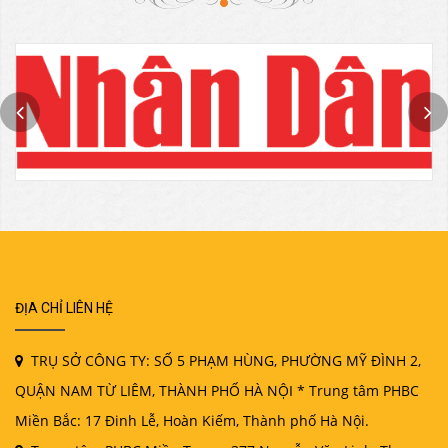
ĐỊA CHỈ LIÊN HỆ
TRỤ SỞ CÔNG TY: SỐ 5 PHẠM HÙNG, PHƯỜNG MỸ ĐÌNH 2,
QUẬN NAM TỪ LIÊM, THÀNH PHỐ HÀ NỘI * Trung tâm PHBC
Miền Bắc: 17 Đinh Lễ, Hoàn Kiếm, Thành phố Hà Nội.