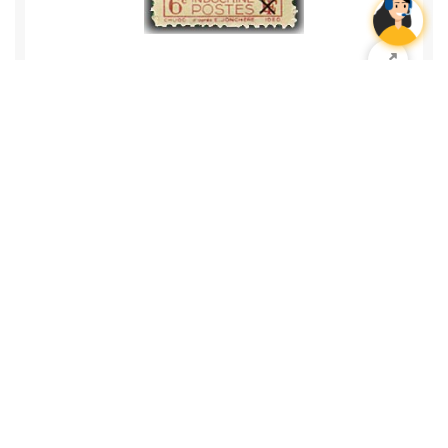
CÁCH MẠNG QUỐC GIA (6C)
Mã sản phẩm: DD57
Liên hệ
Tình trạng:
Còn hàng
Mẫu tem/bộ: 0 Khuôn khổ: 26x41 Số răng: 11,5 x 13,5
Số tem in trên tờ: 50 Họa sỹ thiết kế: Bùi Trang Chước
In ấn: ốp-xét một mầu, tại nhà in Viễn Đông