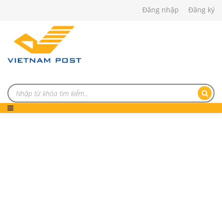
Đăng nhập
Đăng ký
CÁCH MẠNG QUỐC GIA
(6C)
Trang chủ
Tem Đông Dương in đè