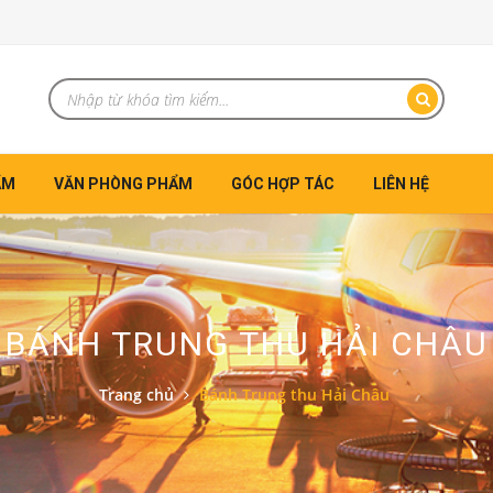
ẨM
VĂN PHÒNG PHẨM
GÓC HỢP TÁC
LIÊN HỆ
BÁNH TRUNG THU HẢI CHÂU
Trang chủ
Bánh Trung thu Hải Châu