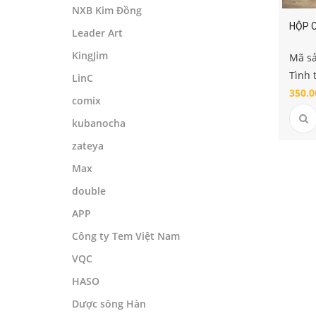
NXB Kim Đồng
HỘP 
Leader Art
KingJim
Mã s
Tình 
LinC
350.0
comix
kubanocha
zateya
Max
double
APP
Công ty Tem Việt Nam
VQC
HASO
Dược sông Hàn