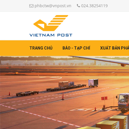
phbctw@vnpost.vn
024.38254119
TRANG CHỦ
BÁO - TẠP CHÍ
XUẤT BẢN PH