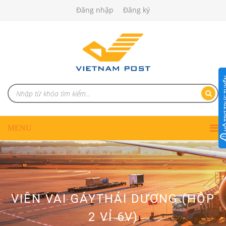
Đăng nhập
Đăng ký
VIÊN VAI GÁYTHÁI DƯƠNG (HỘP
2 VỈ 6V)