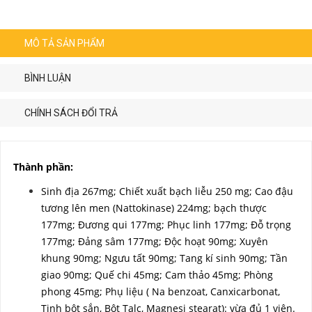
MÔ TẢ SẢN PHẨM
BÌNH LUẬN
CHÍNH SÁCH ĐỔI TRẢ
Thành phần:
Sinh địa 267mg; Chiết xuất bạch liễu 250 mg; Cao đậu
tương lên men (Nattokinase) 224mg; bạch thược
177mg; Đương qui 177mg; Phục linh 177mg; Đỗ trọng
177mg; Đảng sâm 177mg; Độc hoạt 90mg; Xuyên
khung 90mg; Ngưu tất 90mg; Tang kí sinh 90mg; Tần
giao 90mg; Quế chi 45mg; Cam thảo 45mg; Phòng
phong 45mg; Phụ liệu ( Na benzoat, Canxicarbonat,
Tinh bột sắn, Bột Talc, Magnesi stearat): vừa đủ 1 viên.