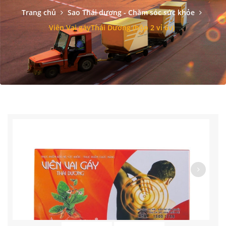
Trang chủ
Sao Thái dương - Chăm sóc sức khỏe
Viên Vai gáyThái Dương (hộp 2 vỉ 6v)