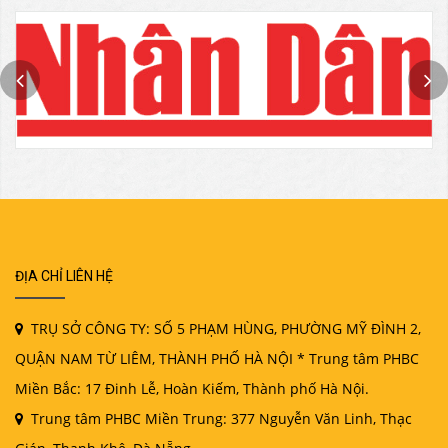
ĐỊA CHỈ LIÊN HỆ
TRỤ SỞ CÔNG TY: SỐ 5 PHẠM HÙNG, PHƯỜNG MỸ ĐÌNH 2,
QUẬN NAM TỪ LIÊM, THÀNH PHỐ HÀ NỘI * Trung tâm PHBC
Miền Bắc: 17 Đinh Lễ, Hoàn Kiếm, Thành phố Hà Nội.
Trung tâm PHBC Miền Trung: 377 Nguyễn Văn Linh, Thạc