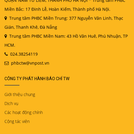
QUẬN NAM TỪ LIÊM, THÀNH PHỐ HÀ NỘI * Trung tâm PHBC
Miền Bắc: 17 Đinh Lễ, Hoàn Kiếm, Thành phố Hà Nội.
Trung tâm PHBC Miền Trung: 377 Nguyễn Văn Linh, Thạc
Gián, Thanh Khê, Đà Nẵng
Trung tâm PHBC Miền Nam: 43 Hồ Văn Huê, Phú Nhuận, TP
HCM.
024.38254119
phbctw@vnpost.vn
CÔNG TY PHÁT HÀNH BÁO CHÍ TW
Giới thiệu chung
Dịch vụ
Các hoạt động chính
Cộng tác viên