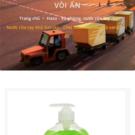
VÒI ẤN
Trang chủ
Haso - Xà phòng, nước rửa tay
Nước rửa tay khô Kazoku - Chai 500ml hương trà xanh vòi
ấn