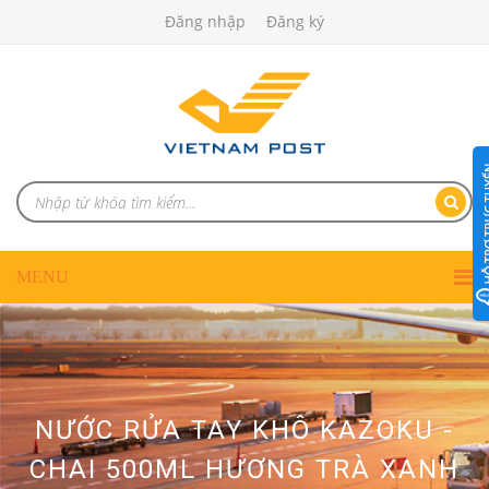
Đăng nhập
Đăng ký
NƯỚC RỬA TAY KHÔ KAZOKU -
CHAI 500ML HƯƠNG TRÀ XANH