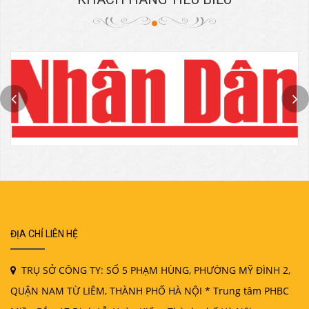
ĐỊA CHỈ LIÊN HỆ
TRỤ SỞ CÔNG TY: SỐ 5 PHẠM HÙNG, PHƯỜNG MỸ ĐÌNH 2,
QUẬN NAM TỪ LIÊM, THÀNH PHỐ HÀ NỘI * Trung tâm PHBC