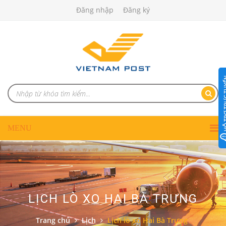
Đăng nhập
Đăng ký
LỊCH LÒ XO HAI BÀ TRƯNG
Trang chủ
Lịch
Lịch lò xo Hai Bà Trưng