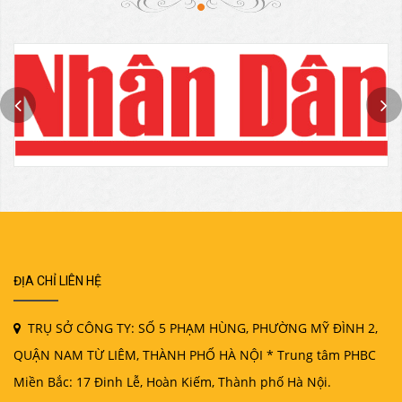
ĐỊA CHỈ LIÊN HỆ
TRỤ SỞ CÔNG TY: SỐ 5 PHẠM HÙNG, PHƯỜNG MỸ ĐÌNH 2,
QUẬN NAM TỪ LIÊM, THÀNH PHỐ HÀ NỘI * Trung tâm PHBC
Miền Bắc: 17 Đinh Lễ, Hoàn Kiếm, Thành phố Hà Nội.