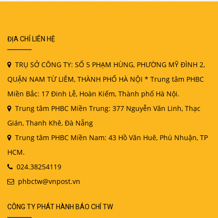
ĐỊA CHỈ LIÊN HỆ
TRỤ SỞ CÔNG TY: SỐ 5 PHẠM HÙNG, PHƯỜNG MỸ ĐÌNH 2,
QUẬN NAM TỪ LIÊM, THÀNH PHỐ HÀ NỘI * Trung tâm PHBC
Miền Bắc: 17 Đinh Lễ, Hoàn Kiếm, Thành phố Hà Nội.
Trung tâm PHBC Miền Trung: 377 Nguyễn Văn Linh, Thạc
Gián, Thanh Khê, Đà Nẵng
Trung tâm PHBC Miền Nam: 43 Hồ Văn Huê, Phú Nhuận, TP
HCM.
024.38254119
phbctw@vnpost.vn
CÔNG TY PHÁT HÀNH BÁO CHÍ TW