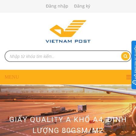
Đăng nhập
Đăng ký
GIẤY QUALITY A KHỔ A4, ĐỊNH
LƯỢNG 80GSM/M2