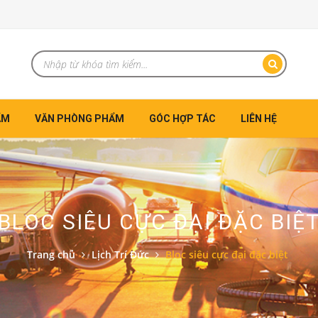
ẨM
VĂN PHÒNG PHẨM
GÓC HỢP TÁC
LIÊN HỆ
BLOC SIÊU CỰC ĐẠI ĐẶC BIỆ
Trang chủ
Lịch Trí Đức
Bloc siêu cực đại đặc biệt