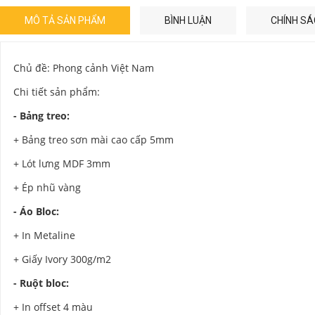
MÔ TẢ SẢN PHẨM
BÌNH LUẬN
CHÍNH SÁ
Chủ đề: Phong cảnh Việt Nam
Chi tiết sản phẩm:
- Bảng treo:
+ Bảng treo sơn mài cao cấp 5mm
+ Lót lưng MDF 3mm
+ Ép nhũ vàng
- Áo Bloc:
+ In Metaline
+ Giấy Ivory 300g/m2
- Ruột bloc:
+ In offset 4 màu