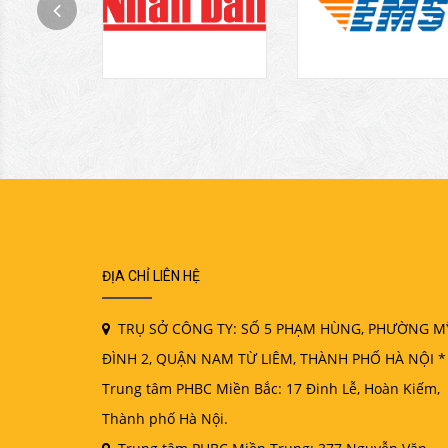
ĐỊA CHỈ LIÊN HỆ
TRỤ SỞ CÔNG TY: SỐ 5 PHẠM HÙNG, PHƯỜNG M
ĐÌNH 2, QUẬN NAM TỪ LIÊM, THÀNH PHỐ HÀ NỘI *
Trung tâm PHBC Miền Bắc: 17 Đinh Lễ, Hoàn Kiếm,
Thành phố Hà Nội.