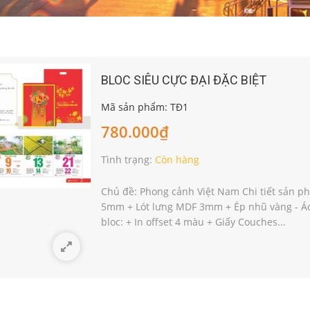
BLOC SIÊU CỰC ĐẠI ĐẶC BIỆT
Mã sản phẩm: TĐ1
780.000₫
Tình trạng:
Còn hàng
Chủ đề: Phong cảnh Việt Nam Chi tiết sản ph
5mm + Lót lưng MDF 3mm + Ép nhũ vàng - Áo B
bloc: + In offset 4 màu + Giấy Couches...