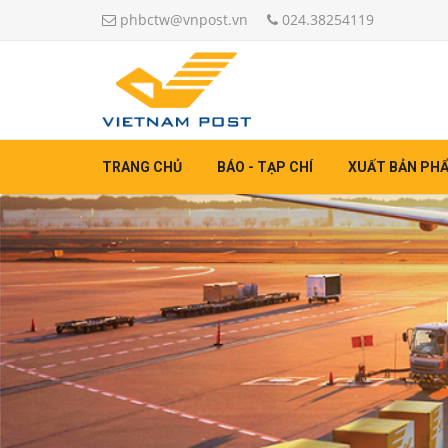
phbctw@vnpost.vn
024.38254119
TRANG CHỦ
BÁO - TẠP CHÍ
XUẤT BẢN PH