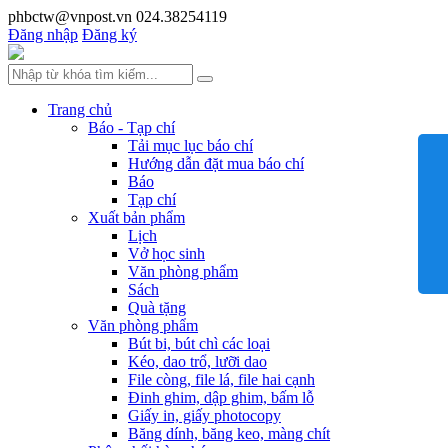
phbctw@vnpost.vn
024.38254119
Đăng nhập
Đăng ký
Trang chủ
Báo - Tạp chí
Tải mục lục báo chí
Hướng dẫn đặt mua báo chí
Báo
Tạp chí
Xuất bản phẩm
Lịch
Vở học sinh
Văn phòng phẩm
Sách
Quà tặng
Văn phòng phẩm
Bút bi, bút chì các loại
Kéo, dao trổ, lưỡi dao
File còng, file lá, file hai cạnh
Đinh ghim, dập ghim, bấm lỗ
Giấy in, giấy photocopy
Băng dính, băng keo, màng chít