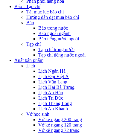
Phân phối hàng hóa
Báo - Tạp chí
Tải mục lục báo chí
Hướng dẫn đặt mua báo chí
Báo
Báo trong nước
Báo ngoài ngành
Báo tiếng nước ngoài
Tạp chí
Tạp chí trong nước
Tạp chí tiếng nước ngoài
Xuất bản phẩm
Lịch
Lịch Ngân Hà
Lịch Đại Việt Á
Lịch Văn Lang
Lịch Hai Bà Trưng
Lịch An Hảo
Lịch Trí Đức
Lịch Thăng Long
Lịch An Khánh
Vở học sinh
Vở kẻ ngang 200 trang
Vở kẻ ngang 120 trang
Vở kẻ ngang 72 trang