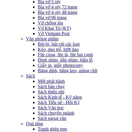
Bìa vở 5 oly
Bìa vở 4 oly 72 trang
Bìa vở 4 oly 48 trang
Bìa vở 96 trang
Vở chống lóa
Vở Khai Trí (KT)
Vở Vietnam Post
Văn phòng phẩm
Bút bi, bút chì các loại
Kéo, dao trổ, lưỡi dao
File còng, file lá, file hai cạnh
Đinh ghim, dập ghim, bấm lỗ
Giấy in, giấy photocopy
Băng dính, băng keo, màng chít
Sách
Mới phát hành
Sách bán chạy
Sách thiếu nhi
Sách Kinh tế - Kỹ năng
Sách Tiểu sử - Hồi Ký
Sách Văn học
Sách chuyên ngành
Sách ngoại văn
Quà tặng
Tranh ghép tem