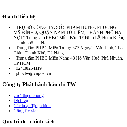
Địa chỉ liên hệ
TRỤ SỞ CÔNG TY: SỐ 5 PHẠM HÙNG, PHƯỜNG
MỸ ĐÌNH 2, QUẬN NAM TỪ LIÊM, THÀNH PHỐ HÀ
NỘI * Trung tâm PHBC Miền Bắc: 17 Đinh Lễ, Hoàn Kiếm,
Thành phố Hà Nội.
Trung tâm PHBC Miền Trung: 377 Nguyễn Văn Linh, Thạc
Gián, Thanh Khê, Đà Nẵng
Trung tâm PHBC Miền Nam: 43 Hồ Văn Huê, Phú Nhuận,
TP HCM.
024.38254119
phbctw@vnpost.vn
Công ty Phát hành báo chí TW
Giới thiệu chung
Dịch vụ
Các hoạt động chính
Cộng tác viên
Quy trình - chính sách