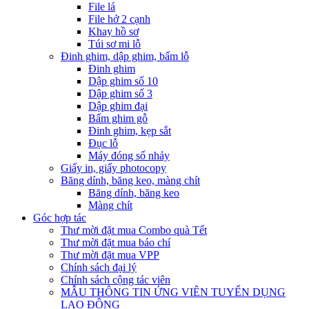
File lá
File hở 2 cạnh
Khay hồ sơ
Túi sơ mi lỗ
Đinh ghim, dập ghim, bấm lỗ
Đinh ghim
Dập ghim số 10
Dập ghim số 3
Dập ghim đại
Bấm ghim gỗ
Đinh ghim, kẹp sắt
Đục lỗ
Máy đóng số nhảy
Giấy in, giấy photocopy
Băng dính, băng keo, màng chít
Băng dính, băng keo
Màng chít
Góc hợp tác
Thư mời đặt mua Combo quà Tết
Thư mời đặt mua báo chí
Thư mời đặt mua VPP
Chính sách đại lý
Chính sách cộng tác viên
MẪU THÔNG TIN ỨNG VIÊN TUYỂN DỤNG
LAO ĐỘNG