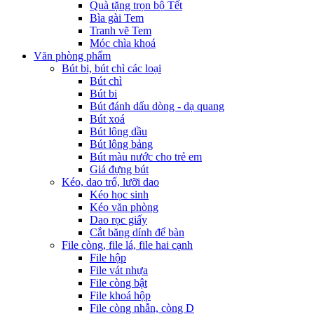
Quà tặng trọn bộ Tết
Bìa gài Tem
Tranh vẽ Tem
Móc chìa khoá
Văn phòng phẩm
Bút bi, bút chì các loại
Bút chì
Bút bi
Bút đánh dấu dòng - dạ quang
Bút xoá
Bút lông dầu
Bút lông bảng
Bút màu nước cho trẻ em
Giá đựng bút
Kéo, dao trổ, lưỡi dao
Kéo học sinh
Kéo văn phòng
Dao rọc giấy
Cắt băng dính để bàn
File còng, file lá, file hai cạnh
File hộp
File vát nhựa
File còng bật
File khoá hộp
File còng nhẫn, còng D