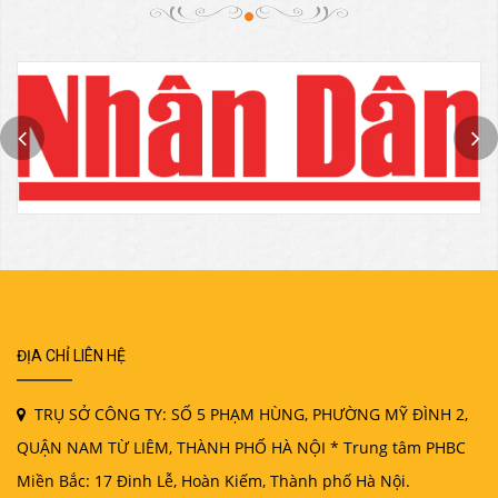
ĐỊA CHỈ LIÊN HỆ
TRỤ SỞ CÔNG TY: SỐ 5 PHẠM HÙNG, PHƯỜNG MỸ ĐÌNH 2,
QUẬN NAM TỪ LIÊM, THÀNH PHỐ HÀ NỘI * Trung tâm PHBC
Miền Bắc: 17 Đinh Lễ, Hoàn Kiếm, Thành phố Hà Nội.