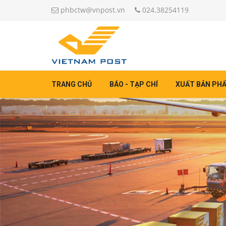
phbctw@vnpost.vn
024.38254119
TRANG CHỦ
BÁO - TẠP CHÍ
XUẤT BẢN PH