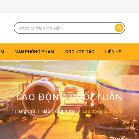
ẨM
VĂN PHÒNG PHẨM
GÓC HỢP TÁC
LIÊN HỆ
LAO ĐỘNG CUỐI TUẦN
Trang chủ
Báo trong nước
Lao động cuối tuần