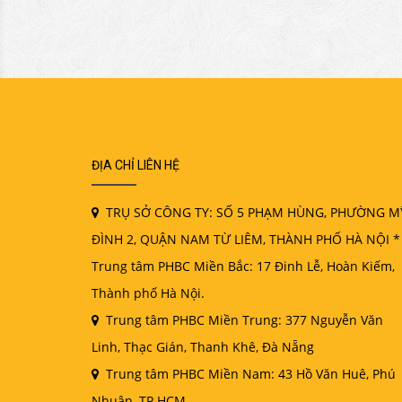
ĐỊA CHỈ LIÊN HỆ
TRỤ SỞ CÔNG TY: SỐ 5 PHẠM HÙNG, PHƯỜNG M
ĐÌNH 2, QUẬN NAM TỪ LIÊM, THÀNH PHỐ HÀ NỘI *
Trung tâm PHBC Miền Bắc: 17 Đinh Lễ, Hoàn Kiếm,
Thành phố Hà Nội.
Trung tâm PHBC Miền Trung: 377 Nguyễn Văn
Linh, Thạc Gián, Thanh Khê, Đà Nẵng
Trung tâm PHBC Miền Nam: 43 Hồ Văn Huê, Phú
Nhuận, TP HCM.